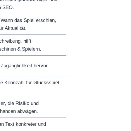
im SEO.
 Wann das Spiel erschien,
ür Aktualität.
hreibung, hilft
chinen & Spielern.
 Zugänglichkeit hervor.
e Kennzahl für Glücksspiel-
ler, die Risiko und
hancen abwägen.
n Text konkreter und