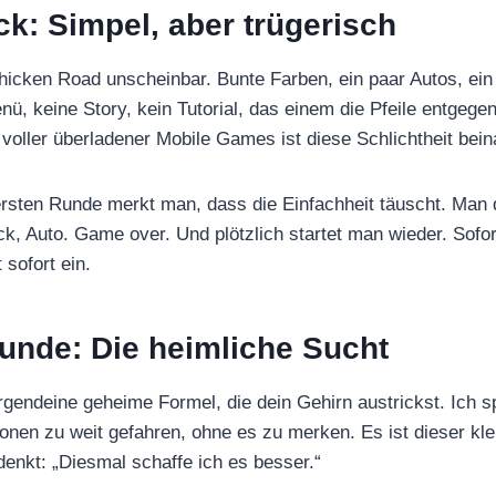
ck: Simpel, aber trügerisch
icken Road unscheinbar. Bunte Farben, ein paar Autos, ein
nü, keine Story, kein Tutorial, das einem die Pfeile entgegen
t voller überladener Mobile Games ist diese Schlichtheit bein
en Runde merkt man, dass die Einfachheit täuscht. Man den
ck, Auto. Game over. Und plötzlich startet man wieder. Sofo
sofort ein.
unde: Die heimliche Sucht
endeine geheime Formel, die dein Gehirn austrickst. Ich spi
tionen zu weit gefahren, ohne es zu merken. Es ist dieser kl
denkt: „Diesmal schaffe ich es besser.“