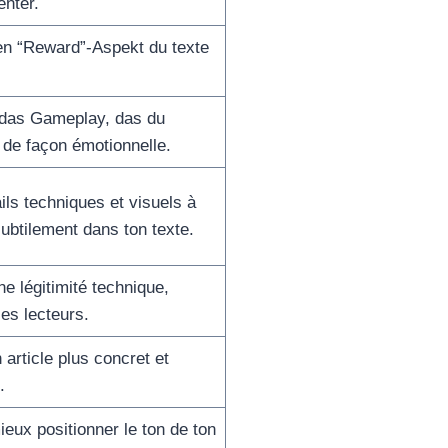
enter.
en “Reward”-Aspekt du texte
 das Gameplay, das du
de façon émotionnelle.
ils techniques et visuels à
subtilement dans ton texte.
e légitimité technique,
les lecteurs.
 article plus concret et
.
ieux positionner le ton de ton