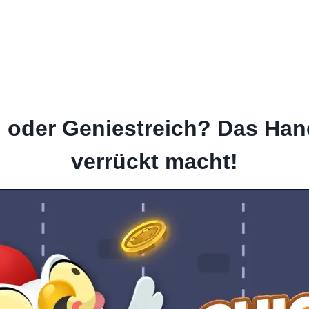
oder Geniestreich? Das Hand
verrückt macht!