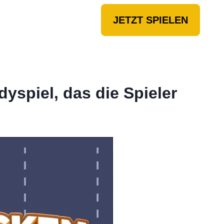
JETZT SPIELEN
yspiel, das die Spieler