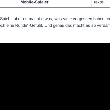
Mobile-Spieler
texte.
Spiel – aber es macht etwas, was viele vergessen haben: e
Noch eine Runde“-Gefühl. Und genau das macht es so verda