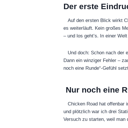
Der erste Eindru
Auf den ersten Blick wirkt Ch
es weiterläuft. Kein großes Me
– und los geht’s. In einer Wel
Und doch: Schon nach der erst
Dann ein winziger Fehler – za
noch eine Runde“-Gefühl setzt 
Nur noch eine R
Chicken Road hat offenbar irg
und plötzlich war ich drei Sta
Versuch zu starten, weil man 