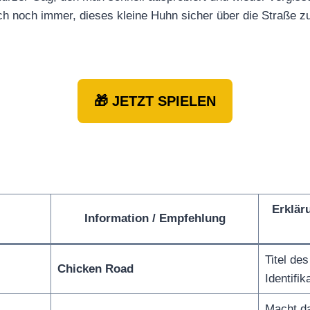
ich noch immer, dieses kleine Huhn sicher über die Straße zu
ich ein Spiel über ein Huhn so lange beschäftigen würde. Chi
 sich dann als gefährlich süchtig machendes kleines Meiste
🎁 JETZT SPIELEN
tzt – das verrückteste Huhnspiel des Jahres!
dir bis zu 20 000 € Gewinnchance bei jedem Run!
Erklär
Information / Empfehlung
Titel des
Chicken Road
Identifik
Macht da