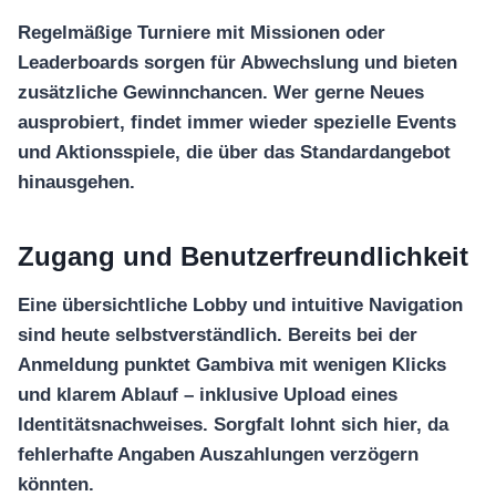
Regelmäßige Turniere mit Missionen oder
Leaderboards sorgen für Abwechslung und bieten
zusätzliche Gewinnchancen. Wer gerne Neues
ausprobiert, findet immer wieder spezielle Events
und Aktionsspiele, die über das Standardangebot
hinausgehen.
Zugang und Benutzerfreundlichkeit
Eine übersichtliche Lobby und intuitive Navigation
sind heute selbstverständlich. Bereits bei der
Anmeldung punktet Gambiva mit wenigen Klicks
und klarem Ablauf – inklusive Upload eines
Identitätsnachweises. Sorgfalt lohnt sich hier, da
fehlerhafte Angaben Auszahlungen verzögern
könnten.