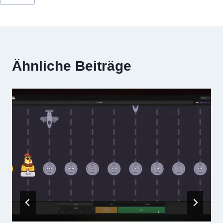
Ähnliche Beiträge