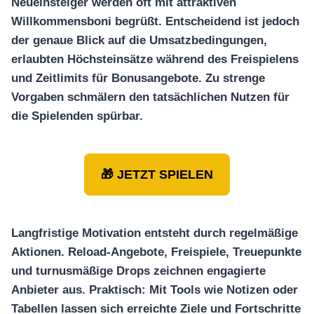
Neueinsteiger werden oft mit attraktiven
Willkommensboni begrüßt. Entscheidend ist jedoch
der genaue Blick auf die Umsatzbedingungen,
erlaubten Höchsteinsätze während des Freispielens
und Zeitlimits für Bonusangebote. Zu strenge
Vorgaben schmälern den tatsächlichen Nutzen für
die Spielenden spürbar.
🎁 JETZT SPIELEN
Langfristige Motivation entsteht durch regelmäßige
Aktionen. Reload-Angebote, Freispiele, Treuepunkte
und turnusmäßige Drops zeichnen engagierte
Anbieter aus. Praktisch: Mit Tools wie Notizen oder
Tabellen lassen sich erreichte Ziele und Fortschritte