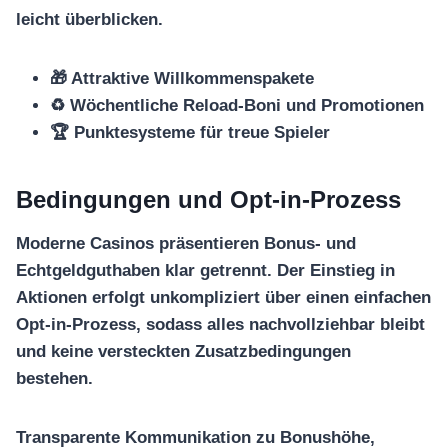
leicht überblicken.
🎁 Attraktive Willkommenspakete
♻️ Wöchentliche Reload-Boni und Promotionen
🏆 Punktesysteme für treue Spieler
Bedingungen und Opt-in-Prozess
Moderne Casinos präsentieren Bonus- und
Echtgeldguthaben klar getrennt. Der Einstieg in
Aktionen erfolgt unkompliziert über einen einfachen
Opt-in-Prozess, sodass alles nachvollziehbar bleibt
und keine versteckten Zusatzbedingungen
bestehen.
Transparente Kommunikation zu Bonushöhe,