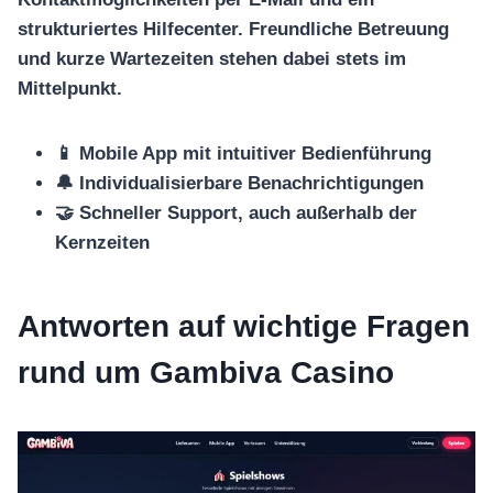
strukturiertes Hilfecenter. Freundliche Betreuung
und kurze Wartezeiten stehen dabei stets im
Mittelpunkt.
📱 Mobile App mit intuitiver Bedienführung
🔔 Individualisierbare Benachrichtigungen
🤝 Schneller Support, auch außerhalb der
Kernzeiten
Antworten auf wichtige Fragen
rund um Gambiva Casino