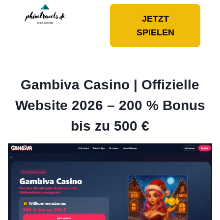
Zum
JETZT
Inhalt
SPIELEN
springen
Gambiva Casino | Offizielle
Website 2026 – 200 % Bonus
bis zu 500 €