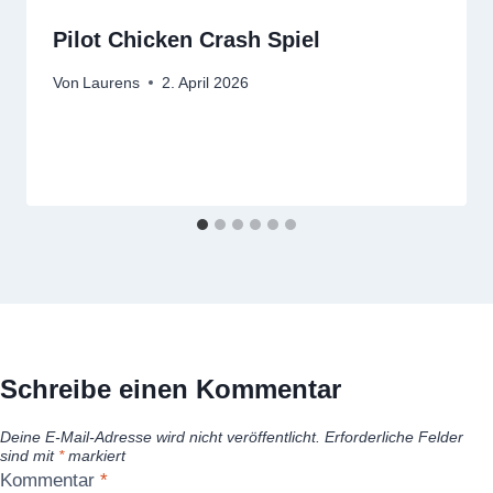
Pilot Chicken Crash Spiel
Von
Laurens
2. April 2026
Schreibe einen Kommentar
Deine E-Mail-Adresse wird nicht veröffentlicht.
Erforderliche Felder
sind mit
*
markiert
Kommentar
*