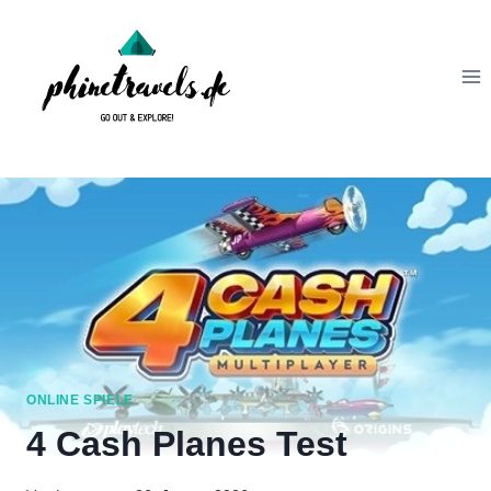
Zum
Inhalt
springen
ONLINE SPIELE
4 Cash Planes Test