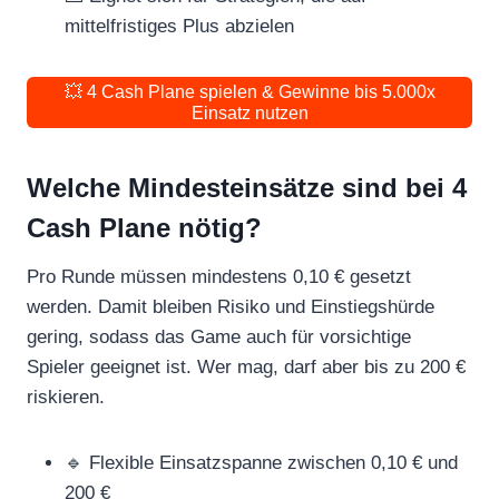
mittelfristiges Plus abzielen
💥 4 Cash Plane spielen & Gewinne bis 5.000x
Einsatz nutzen
Welche Mindesteinsätze sind bei 4
Cash Plane nötig?
Pro Runde müssen mindestens 0,10 € gesetzt
werden. Damit bleiben Risiko und Einstiegshürde
gering, sodass das Game auch für vorsichtige
Spieler geeignet ist. Wer mag, darf aber bis zu 200 €
riskieren.
🔹 Flexible Einsatzspanne zwischen 0,10 € und
200 €