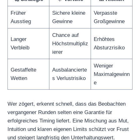
Früher
Sichere kleine
Verpasste
Ausstieg
Gewinne
Großgewinne
Chance auf
Langer
Erhöhtes
Höchstmultipliz
Verbleib
Absturzrisiko
ierer
Weniger
Gestaffelte
Ausbalancierte
Maximalgewinn
Wetten
s Verlustrisiko
e
Wer zögert, erkennt schnell, dass das Beobachten
vergangener Runden selten eine Garantie für
erfolgreiches Timing liefert. Eine Mischung aus Mut,
Intuition und klaren eigenen Limits schützt vor Frust
und steigert langfristig den Unterhaltungswert.