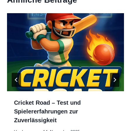
Cricket Road – Test und
Spielererfahrungen zur
Zuverlässigkeit