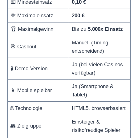
💶 Mindesteinsatz
0,10 €
💸 Maximaleinsatz
200 €
🏆 Maximalgewinn
Bis zu
5.000x Einsatz
Manuell (Timing
🎯 Cashout
entscheidend)
Ja (bei vielen Casinos
🧪 Demo-Version
verfügbar)
Ja (Smartphone &
📱 Mobile spielbar
Tablet)
🌐 Technologie
HTML5, browserbasiert
Einsteiger &
👥 Zielgruppe
risikofreudige Spieler