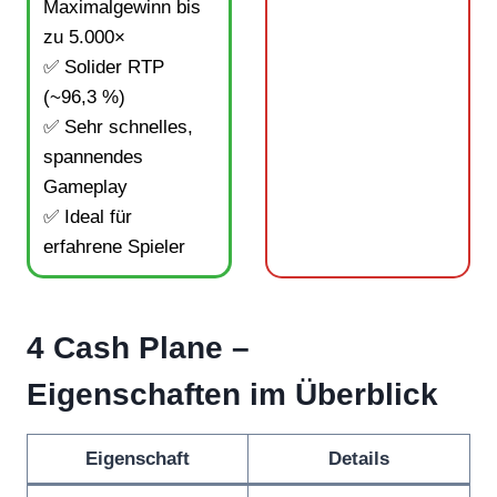
Maximalgewinn bis
zu 5.000×
✅ Solider RTP
(~96,3 %)
✅ Sehr schnelles,
spannendes
Gameplay
✅ Ideal für
erfahrene Spieler
4 Cash Plane –
Eigenschaften im Überblick
Eigenschaft
Details