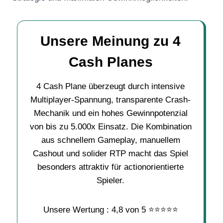
Unsere Meinung zu 4
Cash Planes
4 Cash Plane überzeugt durch intensive
Multiplayer-Spannung, transparente Crash-
Mechanik und ein hohes Gewinnpotenzial
von bis zu 5.000x Einsatz. Die Kombination
aus schnellem Gameplay, manuellem
Cashout und solider RTP macht das Spiel
besonders attraktiv für actionorientierte
Spieler.
Unsere Wertung : 4,8 von 5 ⭐⭐⭐⭐⭐