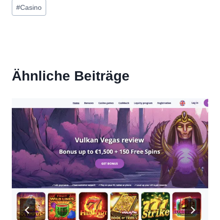
Schlagworte:
#
Casino
Ähnliche Beiträge