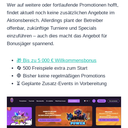
Wer auf weitere oder fortlaufende Promotionen hofft,
findet aktuell noch keine zusätzlichen Angebote im
Aktionsbereich. Allerdings plant der Betreiber
offenbar, zukünftige Turniere und Specials
einzuführen – auch dies macht das Angebot für
Bonusjäger spannend.
🎁 Bis zu 5 000 € Willkommensbonus
🔄 500 Freispiele extra zum Start
🛑 Bisher keine regelmäßigen Promotions
⏳ Geplante Zusatz-Events in Vorbereitung