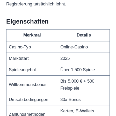
Registrierung tatsächlich lohnt.
Eigenschaften
Merkmal
Details
Casino-Typ
Online-Casino
Marktstart
2025
Spieleangebot
Über 1.500 Spiele
Bis 5.000 € + 500
Willkommensbonus
Freispiele
Umsatzbedingungen
30x Bonus
Karten, E-Wallets,
Zahlungsmethoden