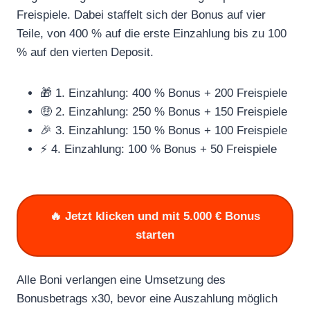
Freispiele. Dabei staffelt sich der Bonus auf vier
Teile, von 400 % auf die erste Einzahlung bis zu 100
% auf den vierten Deposit.
🎁 1. Einzahlung: 400 % Bonus + 200 Freispiele
🤑 2. Einzahlung: 250 % Bonus + 150 Freispiele
🎉 3. Einzahlung: 150 % Bonus + 100 Freispiele
⚡ 4. Einzahlung: 100 % Bonus + 50 Freispiele
🔥 Jetzt klicken und mit 5.000 € Bonus
starten
Alle Boni verlangen eine Umsetzung des
Bonusbetrags x30, bevor eine Auszahlung möglich