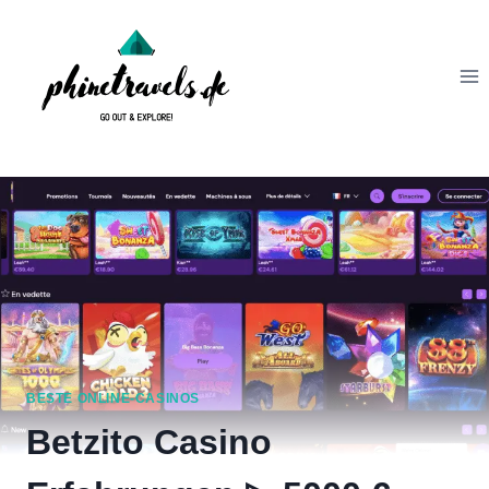
Zum
Inhalt
springen
BESTE ONLINE-CASINOS
Betzito Casino