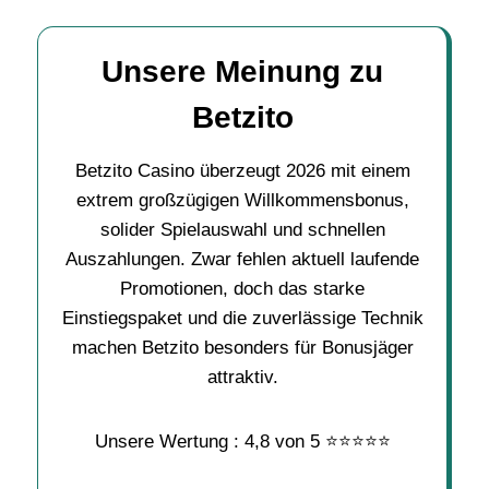
Unsere Meinung zu
Betzito
Betzito Casino überzeugt 2026 mit einem
extrem großzügigen Willkommensbonus,
solider Spielauswahl und schnellen
Auszahlungen. Zwar fehlen aktuell laufende
Promotionen, doch das starke
Einstiegspaket und die zuverlässige Technik
machen Betzito besonders für Bonusjäger
attraktiv.
Unsere Wertung : 4,8 von 5 ⭐⭐⭐⭐⭐