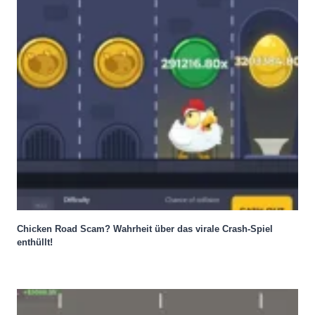
Chicken Road Scam? Wahrheit über das virale Crash-Spiel
enthüllt!