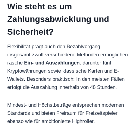
Wie steht es um
Zahlungsabwicklung und
Sicherheit?
Flexibilität prägt auch den Bezahlvorgang –
insgesamt zwölf verschiedene Methoden ermöglichen
rasche
Ein- und Auszahlungen
, darunter fünf
Kryptowährungen sowie klassische Karten und E-
Wallets. Besonders praktisch: In den meisten Fällen
erfolgt die Auszahlung innerhalb von 48 Stunden.
Mindest- und Höchstbeträge entsprechen modernen
Standards und bieten Freiraum für Freizeitspieler
ebenso wie für ambitionierte Highroller.