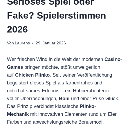
Seriöses Spiel oder
Fake? Spielerstimmen
2026
Von
Laurens
29. Januar 2026
Wer frischen Wind in die Welt der modernen
Casino-
Games
bringen möchte, stößt unweigerlich
auf
Chicken Plinko
. Seit seiner Veröffentlichung
begeistert dieses Spiel als farbenfrohes und
unterhaltsames Erlebnis – ein Hühnerabenteuer
voller Überraschungen,
Boni
und einer Prise Glück.
Das Prinzip verbindet klassische
Plinko-
Mechanik
mit innovativen Elementen rund um Eier,
Farben und abwechslungsreiche Bonusmodi.