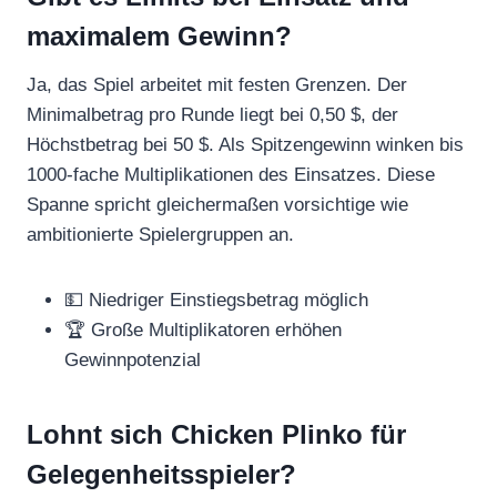
maximalem Gewinn?
Ja, das Spiel arbeitet mit festen Grenzen. Der
Minimalbetrag pro Runde liegt bei 0,50 $, der
Höchstbetrag bei 50 $. Als Spitzengewinn winken bis
1000-fache Multiplikationen des Einsatzes. Diese
Spanne spricht gleichermaßen vorsichtige wie
ambitionierte Spielergruppen an.
💵 Niedriger Einstiegsbetrag möglich
🏆 Große Multiplikatoren erhöhen
Gewinnpotenzial
Lohnt sich Chicken Plinko für
Gelegenheitsspieler?