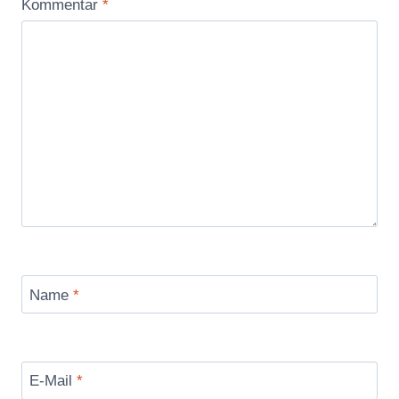
Kommentar
*
Name
*
E-Mail
*