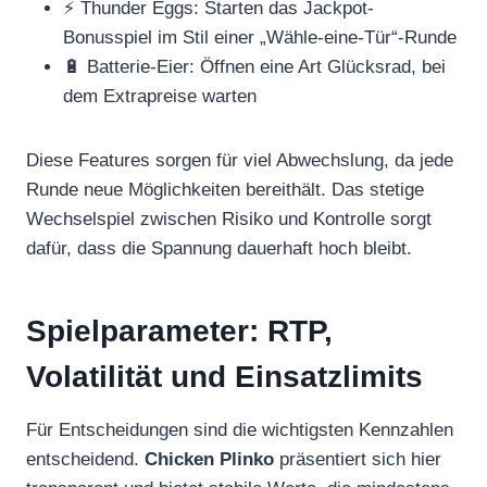
⚡ Thunder Eggs: Starten das Jackpot-
Bonusspiel im Stil einer „Wähle-eine-Tür“-Runde
🔋 Batterie-Eier: Öffnen eine Art Glücksrad, bei
dem Extrapreise warten
Diese Features sorgen für viel Abwechslung, da jede
Runde neue Möglichkeiten bereithält. Das stetige
Wechselspiel zwischen Risiko und Kontrolle sorgt
dafür, dass die Spannung dauerhaft hoch bleibt.
Spielparameter: RTP,
Volatilität und Einsatzlimits
Für Entscheidungen sind die wichtigsten Kennzahlen
entscheidend.
Chicken Plinko
präsentiert sich hier