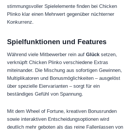
stimmungsvoller Spielelemente finden bei Chicken
Plinko klar einen Mehrwert gegenüber nüchterner
Konkurrenz.
Spielfunktionen und Features
Während viele Mitbewerber rein auf
Glück
setzen,
verknüpft Chicken Plinko verschiedene Extras
miteinander. Die Mischung aus sofortigen Gewinnen,
Multiplikatoren und Bonusmöglichkeiten – ausgelöst
über spezielle Eiervarianten – sorgt für ein
beständiges Gefühl von Spannung.
Mit dem Wheel of Fortune, kreativen Bonusrunden
sowie interaktiven Entscheidungsoptionen wird
deutlich mehr geboten als das reine Fallenlassen von