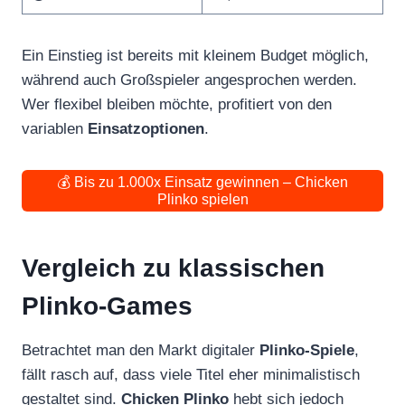
Ein Einstieg ist bereits mit kleinem Budget möglich,
während auch Großspieler angesprochen werden.
Wer flexibel bleiben möchte, profitiert von den
variablen
Einsatzoptionen
.
💰 Bis zu 1.000x Einsatz gewinnen – Chicken
Plinko spielen
Vergleich zu klassischen
Plinko-Games
Betrachtet man den Markt digitaler
Plinko-Spiele
,
fällt rasch auf, dass viele Titel eher minimalistisch
gestaltet sind.
Chicken Plinko
hebt sich jedoch