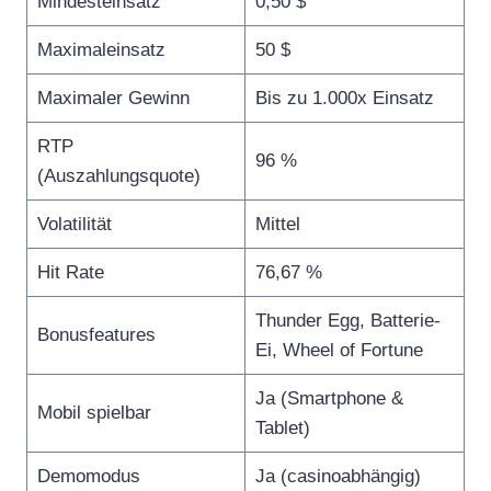
Mindesteinsatz
0,50 $
Maximaleinsatz
50 $
Maximaler Gewinn
Bis zu 1.000x Einsatz
RTP
96 %
(Auszahlungsquote)
Volatilität
Mittel
Hit Rate
76,67 %
Thunder Egg, Batterie-
Bonusfeatures
Ei, Wheel of Fortune
Ja (Smartphone &
Mobil spielbar
Tablet)
Demomodus
Ja (casinoabhängig)