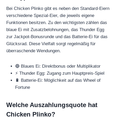
Bei Chicken Plinko gibt es neben den Standard-Eiern
verschiedene Spezial-Eier, die jeweils eigene
Funktionen besitzen. Zu den wichtigsten zählen das
blaue Ei mit Zusatzbelohnungen, das Thunder Egg
zur Jackpot-Bonusrunde und das Batterie-Ei für das
Glücksrad. Diese Vielfalt sorgt regelmäßig für
überraschende Wendungen.
🔵 Blaues Ei: Direktbonus oder Multiplikator
⚡ Thunder Egg: Zugang zum Hauptpreis-Spiel
🔋 Batterie-Ei: Möglichkeit auf das Wheel of
Fortune
Welche Auszahlungsquote hat
Chicken Plinko?