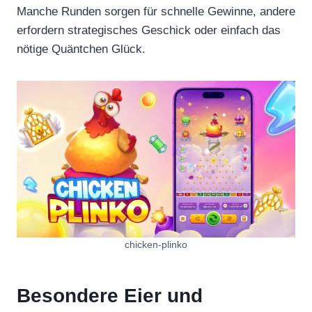
Manche Runden sorgen für schnelle Gewinne, andere
erfordern strategisches Geschick oder einfach das
nötige Quäntchen Glück.
chicken-plinko
Besondere Eier und