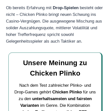
Ob bereits Erfahrung mit
Drop-Spielen
besteht oder
nicht – Chicken Plinko bringt neuen Schwung ins
Casino-Vergnügen. Die ausgewogene Mischung aus
solider Auszahlungsquote, mittlerer Volatilität und
hoher Trefferfrequenz spricht sowohl
Gelegenheitsspieler als auch Taktiker an.
Unsere Meinung zu
Chicken Plinko
Nach dem Test zahlreicher Plinko- und
Drop-Games gehört
Chicken Plinko
für uns
zu den
unterhaltsamsten und fairsten
Varianten
im Genre. Die Kombination