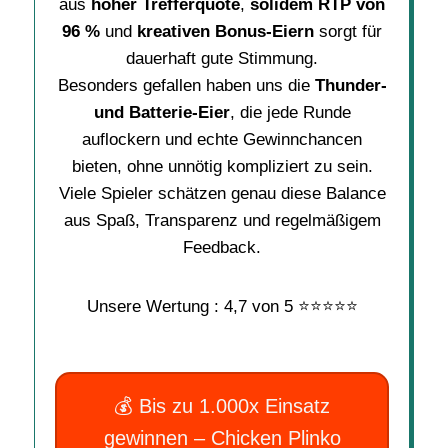
aus
hoher Trefferquote
,
solidem RTP von
96 %
und
kreativen Bonus-Eiern
sorgt für
dauerhaft gute Stimmung.
Besonders gefallen haben uns die
Thunder-
und Batterie-Eier
, die jede Runde
auflockern und echte Gewinnchancen
bieten, ohne unnötig kompliziert zu sein.
Viele Spieler schätzen genau diese Balance
aus Spaß, Transparenz und regelmäßigem
Feedback.
Unsere Wertung : 4,7 von 5 ⭐⭐⭐⭐⭐
💰 Bis zu 1.000x Einsatz
gewinnen – Chicken Plinko