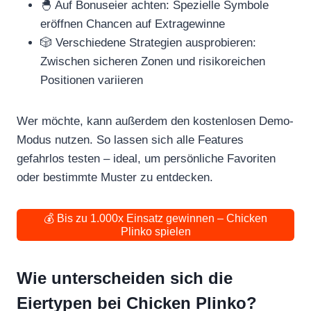
🐣 Auf Bonuseier achten: Spezielle Symbole
eröffnen Chancen auf Extragewinne
🎲 Verschiedene Strategien ausprobieren:
Zwischen sicheren Zonen und risikoreichen
Positionen variieren
Wer möchte, kann außerdem den kostenlosen Demo-
Modus nutzen. So lassen sich alle Features
gefahrlos testen – ideal, um persönliche Favoriten
oder bestimmte Muster zu entdecken.
💰 Bis zu 1.000x Einsatz gewinnen – Chicken
Plinko spielen
Wie unterscheiden sich die
Eiertypen bei Chicken Plinko?