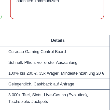
öffentlich kommuniziert
Details
Curacao Gaming Control Board
Schnell, Pflicht vor erster Auszahlung
100% bis 200 €, 35x Wager, Mindesteinzahlung 20 €
Gelegentlich, Cashback auf Anfrage
3.000+ Titel, Slots, Live-Casino (Evolution),
Tischspiele, Jackpots