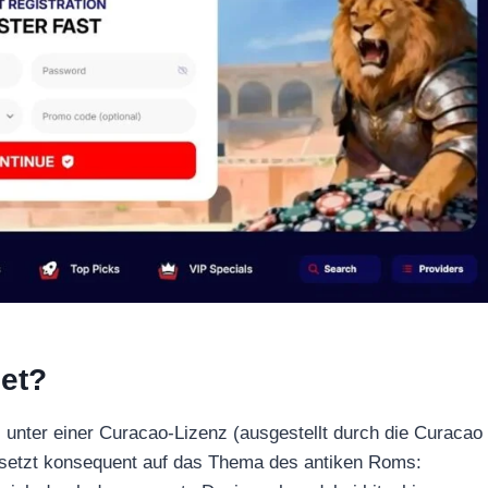
bet?
as unter einer Curacao-Lizenz (ausgestellt durch die Curacao
m setzt konsequent auf das Thema des antiken Roms: