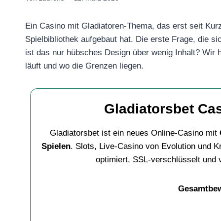
Ein Casino mit Gladiatoren-Thema, das erst seit Kur
Spielbibliothek aufgebaut hat. Die erste Frage, die si
ist das nur hübsches Design über wenig Inhalt? Wir 
läuft und wo die Grenzen liegen.
Gladiatorsbet Ca
Gladiatorsbet ist ein neues Online-Casino mit
Spielen
. Slots, Live-Casino von Evolution und 
optimiert, SSL-verschlüsselt und
Gesamtbew