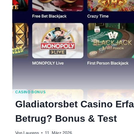
CASINO BONUS
Gladiatorsbet Casino Erf
Betrug? Bonus & Test
Von
Laurens
11. März 2026