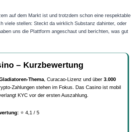
zem auf dem Markt ist und trotzdem schon eine respektable
ch viele stellen: Steckt da wirklich Substanz dahinter, oder
haben uns die Plattform angeschaut und berichten, was gut
sino – Kurzbewertung
Gladiatoren-Thema
, Curacao-Lizenz und über
3.000
Krypto-Zahlungen stehen im Fokus. Das Casino ist mobil
 verlangt KYC vor der ersten Auszahlung.
ertung:
⭐ 4,1 / 5