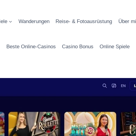
iele
Wanderungen
Reise- & Fotoausrüstung
Über m
Beste Online-Casinos
Casino Bonus
Online Spiele