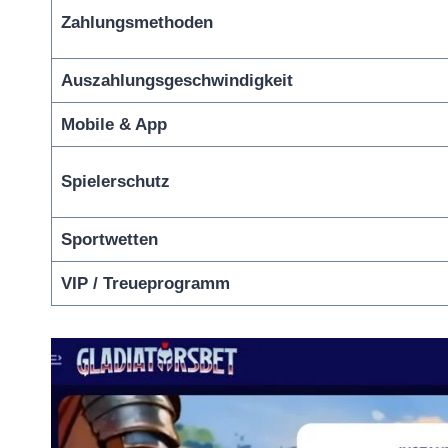
Zahlungsmethoden
Auszahlungsgeschwindigkeit
Mobile & App
Spielerschutz
Sportwetten
VIP / Treueprogramm