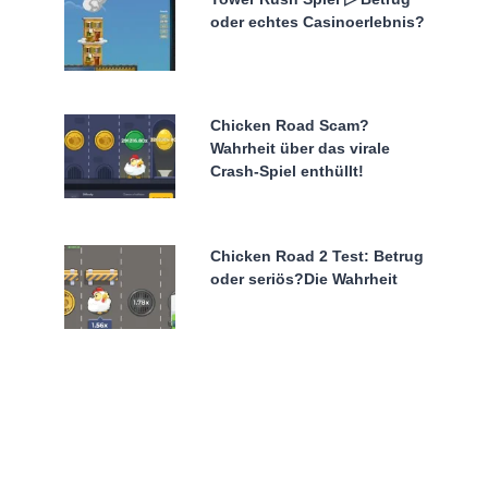
oder echtes Casinoerlebnis?
Chicken Road Scam?
Wahrheit über das virale
Crash-Spiel enthüllt!
Chicken Road 2 Test: Betrug
oder seriös?Die Wahrheit