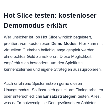
Hot Slice testen: kostenloser
Demomodus erklärt
Wer unsicher ist, ob Hot Slice wirklich begeistert,
profitiert vom kostenlosen
Demo-Modus
. Hier kann mit
virtuellem Guthaben beliebig lange gespielt werden,
ohne echtes Geld zu riskieren. Diese Möglichkeit
empfiehlt sich besonders, um den Spielfluss
kennenzulernen und eigene Strategien auszuprobieren.
Auch erfahrene Spieler nutzen gerne diesen
Übungsmodus. So lässt sich gezielt am Timing arbeiten
oder unterschiedliche
Einsatzstrategien
testen. Alles,
was dafür notwendig ist: Den gewünschten Anbieter