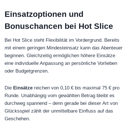
Einsatzoptionen und
Bonuschancen bei Hot Slice
Bei Hot Slice steht Flexibilität im Vordergrund. Bereits
mit einem geringen Mindesteinsatz kann das Abenteuer
beginnen. Gleichzeitig ermöglichen höhere Einsätze
eine individuelle Anpassung an persönliche Vorlieben
oder Budgetgrenzen.
Die
Einsätze
reichen von 0,10 € bis maximal 75 € pro
Runde. Unabhängig vom gewählten Betrag bleibt es
durchweg spannend – denn gerade bei dieser Art von
Glücksspiel zählt der unmittelbare Einfluss auf das
Geschehen.