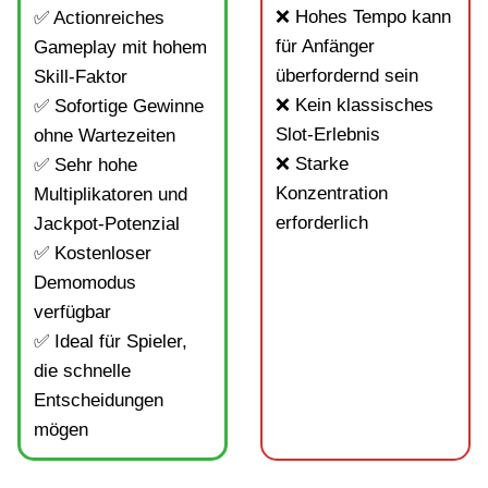
❌ Hohes Tempo kann
✅ Actionreiches
für Anfänger
Gameplay mit hohem
überfordernd sein
Skill-Faktor
❌ Kein klassisches
✅ Sofortige Gewinne
Slot-Erlebnis
ohne Wartezeiten
❌ Starke
✅ Sehr hohe
Konzentration
Multiplikatoren und
erforderlich
Jackpot-Potenzial
✅ Kostenloser
Demomodus
verfügbar
✅ Ideal für Spieler,
die schnelle
Entscheidungen
mögen