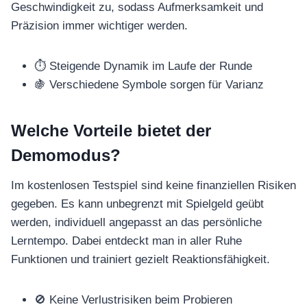
Geschwindigkeit zu, sodass Aufmerksamkeit und
Präzision immer wichtiger werden.
⏱️ Steigende Dynamik im Laufe der Runde
🍇 Verschiedene Symbole sorgen für Varianz
Welche Vorteile bietet der
Demomodus?
Im kostenlosen Testspiel sind keine finanziellen Risiken
gegeben. Es kann unbegrenzt mit Spielgeld geübt
werden, individuell angepasst an das persönliche
Lerntempo. Dabei entdeckt man in aller Ruhe
Funktionen und trainiert gezielt Reaktionsfähigkeit.
🚫 Keine Verlustrisiken beim Probieren