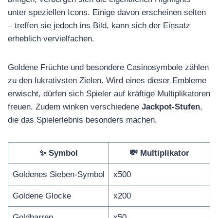
unter speziellen Icons. Einige davon erscheinen selten
– treffen sie jedoch ins Bild, kann sich der Einsatz
erheblich vervielfachen.
Goldene Früchte und besondere Casinosymbole zählen
zu den lukrativsten Zielen. Wird eines dieser Embleme
erwischt, dürfen sich Spieler auf kräftige Multiplikatoren
freuen. Zudem winken verschiedene
Jackpot-Stufen
,
die das Spielerlebnis besonders machen.
✨ Symbol
💸 Multiplikator
Goldenes Sieben-Symbol
x500
Goldene Glocke
x200
Goldbarren
x50