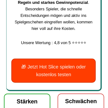
Regeln und starkes Gewinnpotenzial
.
Besonders Spieler, die schnelle
Entscheidungen mögen und aktiv ins
Spielgeschehen eingreifen wollen, kommen
hier voll auf ihre Kosten.
Unsere Wertung : 4,8 von 5 ⭐⭐⭐⭐⭐
🎁 Jetzt Hot Slice spielen oder
kostenlos testen
Schwächen
Stärken