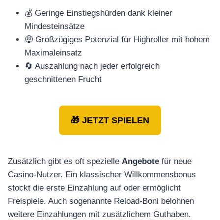
💰 Geringe Einstiegshürden dank kleiner
Mindesteinsätze
🤑 Großzügiges Potenzial für Highroller mit hohem
Maximaleinsatz
🔄 Auszahlung nach jeder erfolgreich
geschnittenen Frucht
🎁 JETZT SPIELEN
Zusätzlich gibt es oft spezielle
Angebote
für neue
Casino-Nutzer. Ein klassischer Willkommensbonus
stockt die erste Einzahlung auf oder ermöglicht
Freispiele. Auch sogenannte Reload-Boni belohnen
weitere Einzahlungen mit zusätzlichem Guthaben.