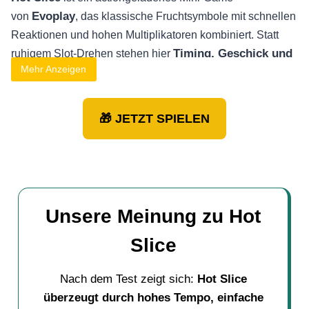
Evoplay
von
, das klassische Fruchtsymbole mit schnellen
Reaktionen und hohen Multiplikatoren kombiniert. Statt
Timing, Geschick und
ruhigem Slot-Drehen stehen hier
Mehr Anzeigen
Entscheidungsfreude
im Mittelpunkt.
Hot Slice Bewertung
In dieser
erfährst du, wie das Spiel
🎁 JETZT SPIELEN
funktioniert, welche Gewinne möglich sind und ob sich das
Frucht-Abenteuer im Online-Casino wirklich lohnt.
Unsere Meinung zu Hot
Slice
Nach dem Test zeigt sich:
Hot Slice
überzeugt durch hohes Tempo, einfache