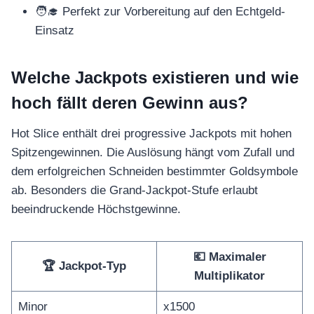
🧑‍🎓 Perfekt zur Vorbereitung auf den Echtgeld-
Einsatz
Welche Jackpots existieren und wie
hoch fällt deren Gewinn aus?
Hot Slice enthält drei progressive Jackpots mit hohen
Spitzengewinnen. Die Auslösung hängt vom Zufall und
dem erfolgreichen Schneiden bestimmter Goldsymbole
ab. Besonders die Grand-Jackpot-Stufe erlaubt
beeindruckende Höchstgewinne.
💶 Maximaler
🏆 Jackpot-Typ
Multiplikator
Minor
x1500