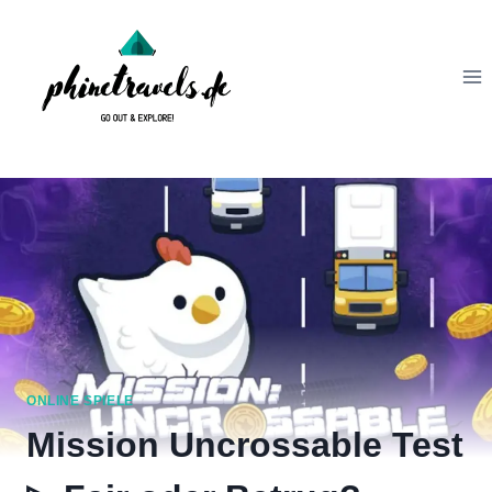
Zum
Inhalt
springen
ONLINE SPIELE
Mission Uncrossable Test