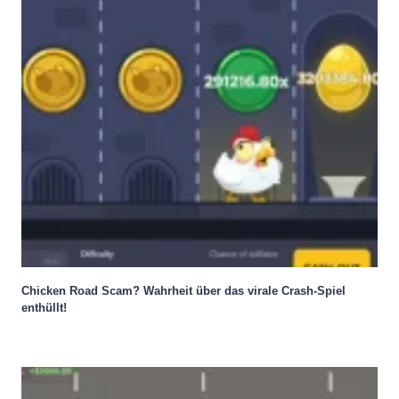
Chicken Road Scam? Wahrheit über das virale Crash-Spiel
enthüllt!