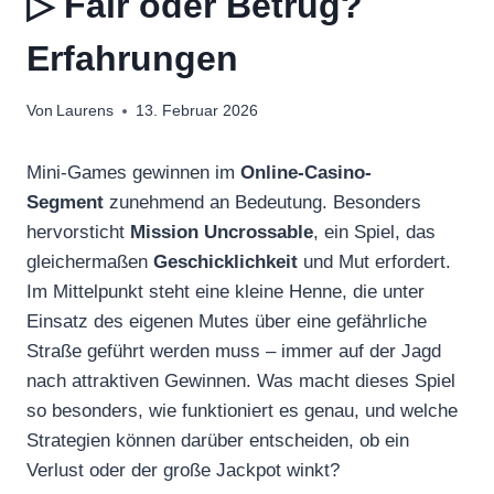
▷ Fair oder Betrug?
Erfahrungen
Von
Laurens
13. Februar 2026
Mini-Games gewinnen im
Online-Casino-
Segment
zunehmend an Bedeutung. Besonders
hervorsticht
Mission Uncrossable
, ein Spiel, das
gleichermaßen
Geschicklichkeit
und Mut erfordert.
Im Mittelpunkt steht eine kleine Henne, die unter
Einsatz des eigenen Mutes über eine gefährliche
Straße geführt werden muss – immer auf der Jagd
nach attraktiven Gewinnen. Was macht dieses Spiel
so besonders, wie funktioniert es genau, und welche
Strategien können darüber entscheiden, ob ein
Verlust oder der große Jackpot winkt?