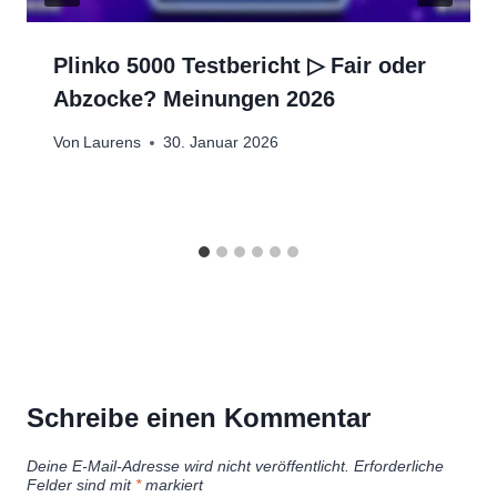
Plinko 5000 Testbericht ▷ Fair oder
Abzocke? Meinungen 2026
Von
Laurens
30. Januar 2026
Schreibe einen Kommentar
Deine E-Mail-Adresse wird nicht veröffentlicht.
Erforderliche
Felder sind mit
*
markiert