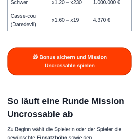
Schwer
x1,20 – x230
1.000.000 €
Casse-cou
x1,60 – x19
4.370 €
(Daredevil)
🎁 Bonus sichern und Mission
Uncrossable spielen
So läuft eine Runde Mission
Uncrossable ab
Zu Beginn wählt die Spielerin oder der Spieler die
gewünschte
Einsatzhöhe
sowie den