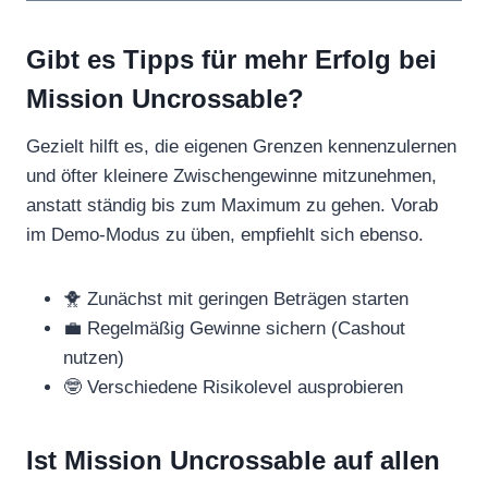
Gibt es Tipps für mehr Erfolg bei
Mission Uncrossable?
Gezielt hilft es, die eigenen Grenzen kennenzulernen
und öfter kleinere Zwischengewinne mitzunehmen,
anstatt ständig bis zum Maximum zu gehen. Vorab
im Demo-Modus zu üben, empfiehlt sich ebenso.
🐥 Zunächst mit geringen Beträgen starten
💼 Regelmäßig Gewinne sichern (Cashout
nutzen)
🤓 Verschiedene Risikolevel ausprobieren
Ist Mission Uncrossable auf allen