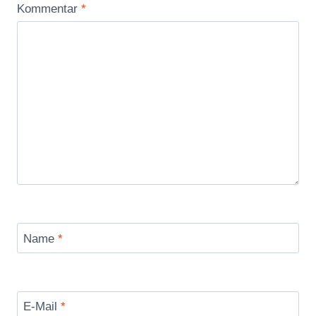
Kommentar
*
Name
*
E-Mail
*