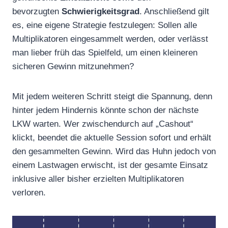
bevorzugten
Schwierigkeitsgrad
. Anschließend gilt
es, eine eigene Strategie festzulegen: Sollen alle
Multiplikatoren eingesammelt werden, oder verlässt
man lieber früh das Spielfeld, um einen kleineren
sicheren Gewinn mitzunehmen?
Mit jedem weiteren Schritt steigt die Spannung, denn
hinter jedem Hindernis könnte schon der nächste
LKW warten. Wer zwischendurch auf „Cashout“
klickt, beendet die aktuelle Session sofort und erhält
den gesammelten Gewinn. Wird das Huhn jedoch von
einem Lastwagen erwischt, ist der gesamte Einsatz
inklusive aller bisher erzielten Multiplikatoren
verloren.