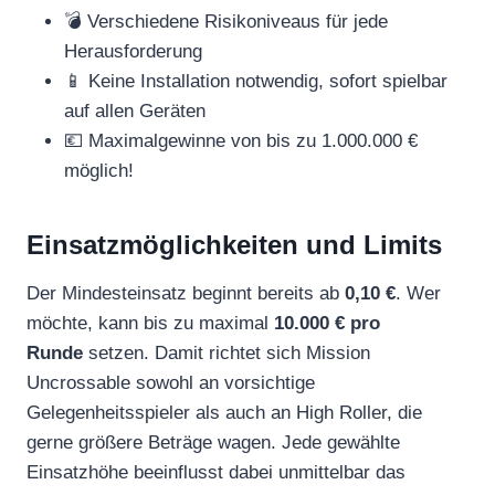
💣 Verschiedene Risikoniveaus für jede
Herausforderung
📱 Keine Installation notwendig, sofort spielbar
auf allen Geräten
💶 Maximalgewinne von bis zu 1.000.000 €
möglich!
Einsatzmöglichkeiten und Limits
Der Mindesteinsatz beginnt bereits ab
0,10 €
. Wer
möchte, kann bis zu maximal
10.000 € pro
Runde
setzen. Damit richtet sich Mission
Uncrossable sowohl an vorsichtige
Gelegenheitsspieler als auch an High Roller, die
gerne größere Beträge wagen. Jede gewählte
Einsatzhöhe beeinflusst dabei unmittelbar das