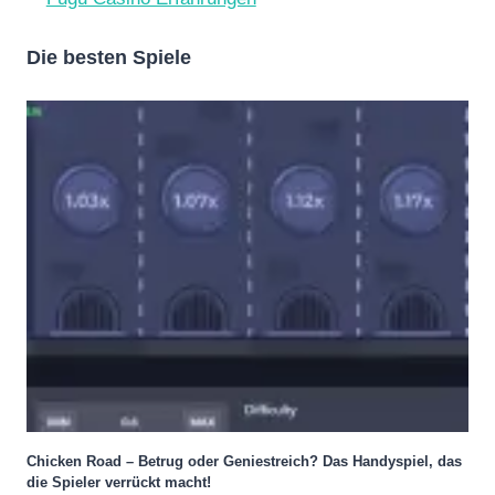
Die besten Spiele
Chicken Road – Betrug oder Geniestreich? Das Handyspiel, das
die Spieler verrückt macht!