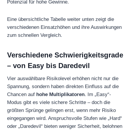
Potenzial für hohe Gewinne.
Eine übersichtliche Tabelle weiter unten zeigt die
verschiedenen Einsatzhöhen und ihre Auswirkungen
zum schnellen Vergleich.
Verschiedene Schwierigkeitsgrade
– von Easy bis Daredevil
Vier auswählbare Risikolevel erhöhen nicht nur die
Spannung, sondern haben direkten Einfluss auf die
Chancen auf
hohe Multiplikatoren
. Im „Easy“-
Modus gibt es viele sichere Schritte – doch die
größten Sprünge gelingen erst, wenn mehr Risiko
eingegangen wird. Anspruchsvolle Stufen wie „Hard“
oder „Daredevil“ bieten weniger Sicherheit, belohnen