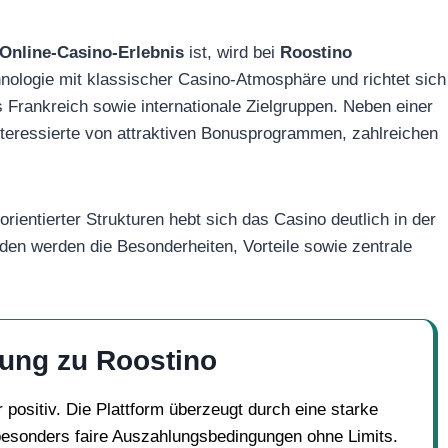
Online-Casino-Erlebnis
ist, wird bei
Roostino
hnologie mit klassischer Casino-Atmosphäre und richtet sich
 Frankreich sowie internationale Zielgruppen. Neben einer
Interessierte von attraktiven Bonusprogrammen, zahlreichen
entierter Strukturen hebt sich das Casino deutlich in der
en werden die Besonderheiten, Vorteile sowie zentrale
ung zu Roostino
positiv. Die Plattform überzeugt durch eine starke
esonders faire Auszahlungsbedingungen ohne Limits.