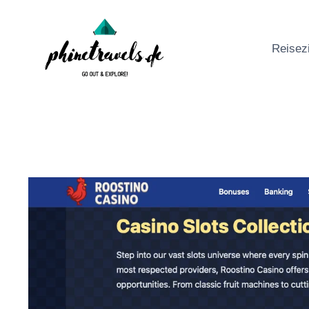
Zum
Inhalt
springen
Reisez