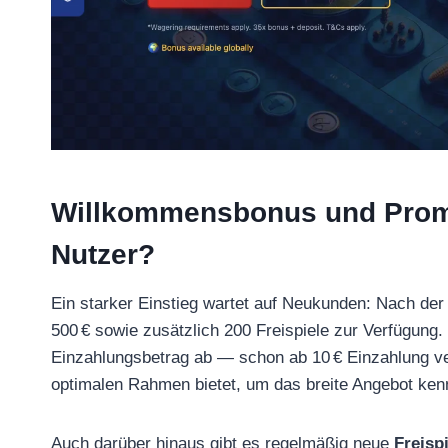
Willkommensbonus und Promo
Nutzer?
Ein starker Einstieg wartet auf Neukunden: Nach der 
500 € sowie zusätzlich 200 Freispiele zur Verfügung
Einzahlungsbetrag ab — schon ab 10 € Einzahlung v
optimalen Rahmen bietet, um das breite Angebot ken
Auch darüber hinaus gibt es regelmäßig neue
Freisp