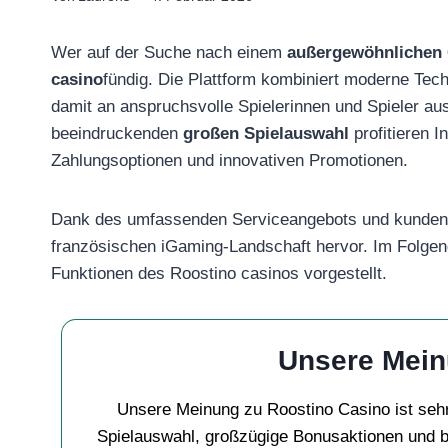
Wer auf der Suche nach einem
außergewöhnlichen 
casino
fündig. Die Plattform kombiniert moderne Tec
damit an anspruchsvolle Spielerinnen und Spieler aus
beeindruckenden
großen Spielauswahl
profitieren 
Zahlungsoptionen und innovativen Promotionen.
Dank des umfassenden Serviceangebots und kundenori
französischen iGaming-Landschaft hervor. Im Folgend
Funktionen des Roostino casinos vorgestellt.
Unsere Mein
Unsere Meinung zu Roostino Casino ist sehr 
Spielauswahl, großzügige Bonusaktionen und b