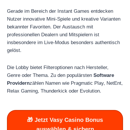
Gerade im Bereich der Instant Games entdecken
Nutzer innovative Mini-Spiele und kreative Varianten
bekannter Favoriten. Der Austausch mit
professionellen Dealern und Mitspielern ist
insbesondere im Live-Modus besonders authentisch
gelöst.
Die Lobby bietet Filteroptionen nach Hersteller,
Genre oder Thema. Zu den populärsten
Software
Providern
zählen Namen wie Pragmatic Play, NetEnt,
Relax Gaming, Thunderkick oder Evolution.
🎁 Jetzt Vasy Casino Bonus
auswählen & sichern