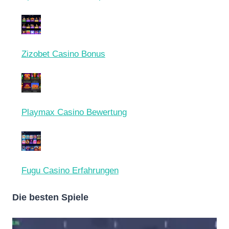
Zizobet Casino Bonus
Playmax Casino Bewertung
Fugu Casino Erfahrungen
Die besten Spiele