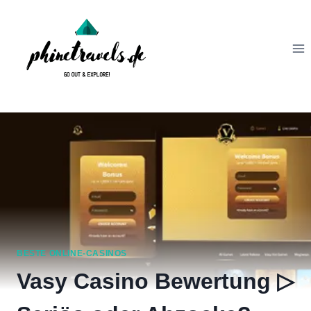
Zum
Inhalt
springen
BESTE ONLINE-CASINOS
Vasy Casino Bewertung ▷