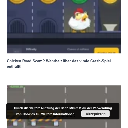
Chicken Road Scam? Wahrheit über das virale Crash-Spiel
enthüllt!
Durch die weitere Nutzung der Seite stimmst du der Verwendung
Akzeptieren
von Cookies zu.
Weitere Informationen