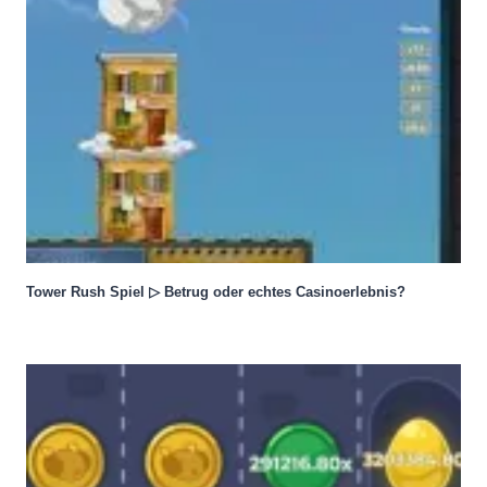
Tower Rush Spiel ▷ Betrug oder echtes Casinoerlebnis?