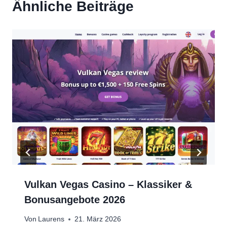
Ähnliche Beiträge
Vulkan Vegas Casino – Klassiker &
Bonusangebote 2026
Von
Laurens
21. März 2026