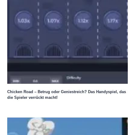
Chicken Road – Betrug oder Geniestreich? Das Handyspiel, das
die Spieler verrückt macht!