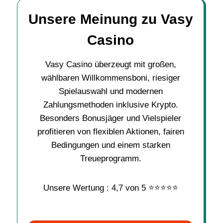
Unsere Meinung zu Vasy
Casino
Vasy Casino überzeugt mit großen,
wählbaren Willkommensboni, riesiger
Spielauswahl und modernen
Zahlungsmethoden inklusive Krypto.
Besonders Bonusjäger und Vielspieler
profitieren von flexiblen Aktionen, fairen
Bedingungen und einem starken
Treueprogramm.
Unsere Wertung : 4,7 von 5 ⭐⭐⭐⭐⭐