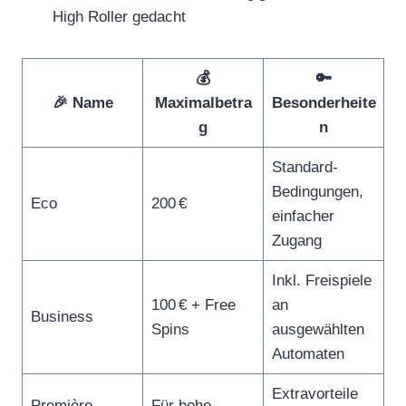
High Roller gedacht
💰
🔑
🎉 Name
Maximalbetra
Besonderheite
g
n
Standard-
Bedingungen,
Eco
200 €
einfacher
Zugang
Inkl. Freispiele
100 € + Free
an
Business
Spins
ausgewählten
Automaten
Extravorteile
Première
Für hohe