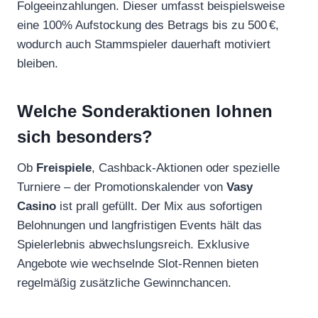
Folgeeinzahlungen. Dieser umfasst beispielsweise
eine 100% Aufstockung des Betrags bis zu 500 €,
wodurch auch Stammspieler dauerhaft motiviert
bleiben.
Welche Sonderaktionen lohnen
sich besonders?
Ob
Freispiele
, Cashback-Aktionen oder spezielle
Turniere – der Promotionskalender von
Vasy
Casino
ist prall gefüllt. Der Mix aus sofortigen
Belohnungen und langfristigen Events hält das
Spielerlebnis abwechslungsreich. Exklusive
Angebote wie wechselnde Slot-Rennen bieten
regelmäßig zusätzliche Gewinnchancen.