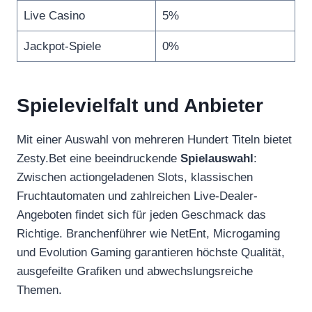
Live Casino
5%
Jackpot-Spiele
0%
Spielevielfalt und Anbieter
Mit einer Auswahl von mehreren Hundert Titeln bietet
Zesty.Bet eine beeindruckende
Spielauswahl
:
Zwischen actiongeladenen Slots, klassischen
Fruchtautomaten und zahlreichen Live-Dealer-
Angeboten findet sich für jeden Geschmack das
Richtige. Branchenführer wie NetEnt, Microgaming
und Evolution Gaming garantieren höchste Qualität,
ausgefeilte Grafiken und abwechslungsreiche
Themen.