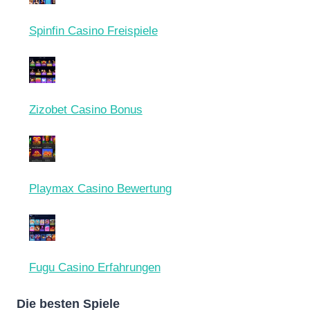
Spinfin Casino Freispiele
Zizobet Casino Bonus
Playmax Casino Bewertung
Fugu Casino Erfahrungen
Die besten Spiele