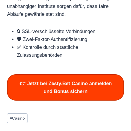
unabhängiger Institute sorgen dafür, dass faire
Abläufe gewährleistet sind.
🔒 SSL-verschlüsselte Verbindungen
🛡️ Zwei-Faktor-Authentifizierung
✅ Kontrolle durch staatliche
Zulassungsbehörden
👉 Jetzt bei Zesty.Bet Casino anmelden
und Bonus sichern
Schlagworte:
#
Casino