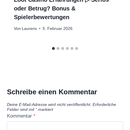
oder Betrug? Bonus &
Spielerbewertungen
Von
Laurens
5. Februar 2026
Schreibe einen Kommentar
Deine E-Mail-Adresse wird nicht veröffentlicht.
Erforderliche
Felder sind mit
*
markiert
Kommentar
*