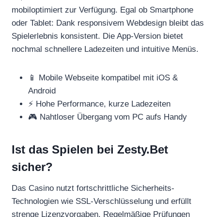
mobiloptimiert zur Verfügung. Egal ob Smartphone
oder Tablet: Dank responsivem Webdesign bleibt das
Spielerlebnis konsistent. Die App-Version bietet
nochmal schnellere Ladezeiten und intuitive Menüs.
📱 Mobile Webseite kompatibel mit iOS &
Android
⚡ Hohe Performance, kurze Ladezeiten
🎮 Nahtloser Übergang vom PC aufs Handy
Ist das Spielen bei Zesty.Bet
sicher?
Das Casino nutzt fortschrittliche Sicherheits-
Technologien wie SSL-Verschlüsselung und erfüllt
strenge Lizenzvorgaben. Regelmäßige Prüfungen